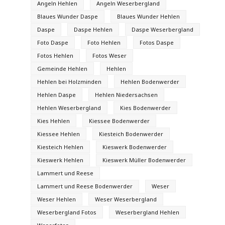
Angeln Hehlen
Angeln Weserbergland
Blaues Wunder Daspe
Blaues Wunder Hehlen
Daspe
Daspe Hehlen
Daspe Weserbergland
Foto Daspe
Foto Hehlen
Fotos Daspe
Fotos Hehlen
Fotos Weser
Gemeinde Hehlen
Hehlen
Hehlen bei Holzminden
Hehlen Bodenwerder
Hehlen Daspe
Hehlen Niedersachsen
Hehlen Weserbergland
Kies Bodenwerder
Kies Hehlen
Kiessee Bodenwerder
Kiessee Hehlen
Kiesteich Bodenwerder
Kiesteich Hehlen
Kieswerk Bodenwerder
Kieswerk Hehlen
Kieswerk Müller Bodenwerder
Lammert und Reese
Lammert und Reese Bodenwerder
Weser
Weser Hehlen
Weser Weserbergland
Weserbergland Fotos
Weserbergland Hehlen