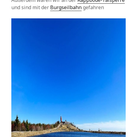
Außerdem waren wir an der
Rappbode-Talsperre
und sind mit der
Burgseilbahn
gefahren