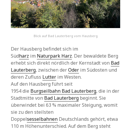
Blick auf Bad Lauterberg vom Hausberg
Der Hausberg befindet sich im
Süd
harz
im
Naturpark Harz
. Der bewaldete Berg
erhebt sich direkt nördlich der Kernstadt von
Bad
Lauterberg
, zwischen der
Oder
im Südosten und
deren Zufluss
Lutter
im Westen.
Auf den Hausberg führt seit
1954 die
Burgseilbahn Bad Lauterberg
, die in der
Stadtmitte von
Bad Lauterberg
beginnt. Sie
überwindet bei 63 % maximaler Steigung, womit
sie zu den steilsten
Doppel
sesselbahnen
Deutschlands gehört, etwa
110 m Höhenunterschied. Auf dem Berg steht