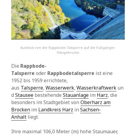
Ausblick von der Rappbode-Talsperre auf die Fußgänger-
Hängebrücke
Die
Rappbode-
Talsperre
oder
Rappbodetalsperre
ist eine
1952 bis 1959 errichtete,
aus
Talsperre
,
Wasserwerk
,
Wasserkraftwerk
un
d
Stausee
bestehende
Stauanlage
im
Harz
, die
besonders im Stadtgebiet von
Oberharz am
Brocken
im
Landkreis Harz
in
Sachsen-
Anhalt
liegt.
Ihre maximal 106,0 Meter (m) hohe Staumauer,