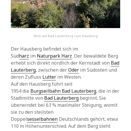
Blick auf Bad Lauterberg vom Hausberg
Der Hausberg befindet sich im
Süd
harz
im
Naturpark Harz
. Der bewaldete Berg
erhebt sich direkt nördlich der Kernstadt von
Bad
Lauterberg
, zwischen der
Oder
im Südosten und
deren Zufluss
Lutter
im Westen.
Auf den Hausberg führt seit
1954 die
Burgseilbahn Bad Lauterberg
, die in der
Stadtmitte von
Bad Lauterberg
beginnt. Sie
überwindet bei 63 % maximaler Steigung, womit
sie zu den steilsten
Doppel
sesselbahnen
Deutschlands gehört, etwa
110 m Höhenunterschied. Auf dem Berg steht