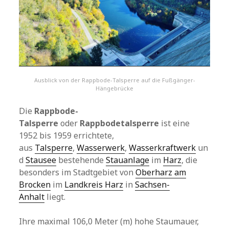
Ausblick von der Rappbode-Talsperre auf die Fußgänger-
Hängebrücke
Die
Rappbode-
Talsperre
oder
Rappbodetalsperre
ist eine
1952 bis 1959 errichtete,
aus
Talsperre
,
Wasserwerk
,
Wasserkraftwerk
un
d
Stausee
bestehende
Stauanlage
im
Harz
, die
besonders im Stadtgebiet von
Oberharz am
Brocken
im
Landkreis Harz
in
Sachsen-
Anhalt
liegt.
Ihre maximal 106,0 Meter (m) hohe Staumauer,