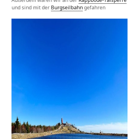
Außerdem waren wir an der
Rappbode-Talsperre
und sind mit der
Burgseilbahn
gefahren