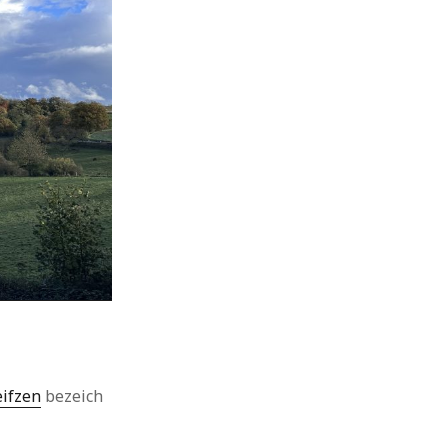
eifzen
bezeich