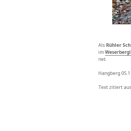
Als
Rühler Sc
im
Weserberg
net.
Hangberg 05.11
Text zitiert a