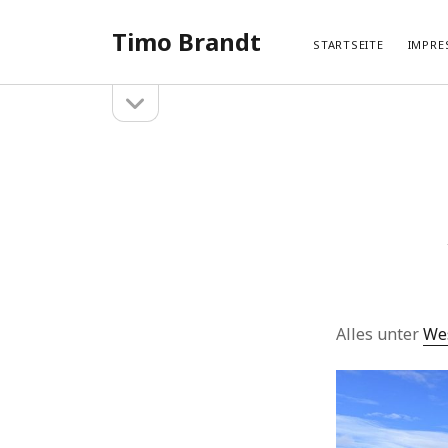
Timo Brandt
STARTSEITE
IMPRE
Seitenleiste
Seitenleiste
öffnen
Suchen
Neue
Suchen
Hameln 
Hangberg
Hehlen –
Hangberg
Hehlen –
Alles unter
We
Kategorien
SHARI