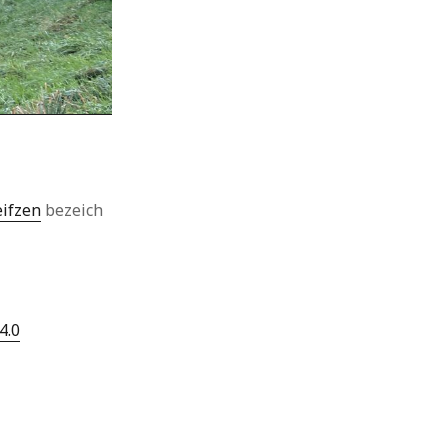
eifzen
bezeich
4.0