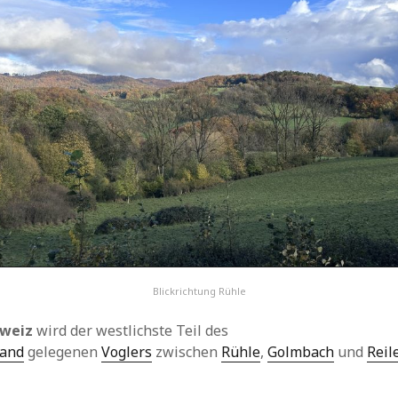
Blickrichtung Rühle
hweiz
wird der westlichste Teil des
land
gelegenen
Voglers
zwischen
Rühle
,
Golmbach
und
Reil