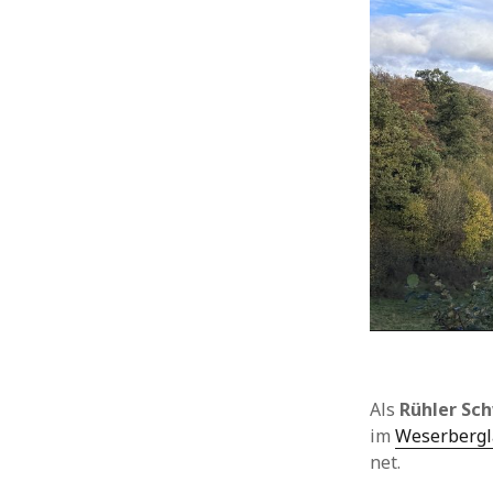
Allgemein
Ausflüge
Bilbo
Hangberg
Hehlen
Heidbrink
Heimat
Heute vor 11 Jahren
Heute vor 2 Jahren
Heute vor einem Jahr
Holzen
Hühnerstall
Insekten
Landwirtschaft
Ottenstein
Als
Rühler Sc
Pflanzen
im
Weserberg
Rühler Schweiz
net.
Silberborn
Tiere