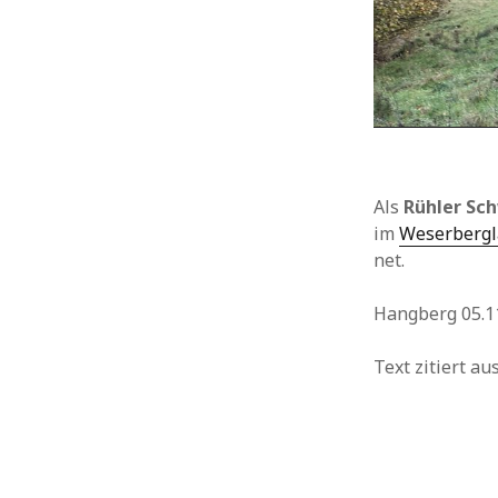
Als
Rühler Sc
im
Weserberg
net.
Hangberg 05.1
Text zitiert a