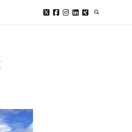
twitter
facebook
instagram
linkedin
xing
Archive
n.
Mai 2026
Februar 2024
I
Januar 2024
Dezember 2023
November 2023
Oktober 2023
September 2023
August 2023
Juli 2023