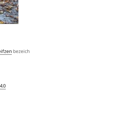
eifzen
bezeich
4.0