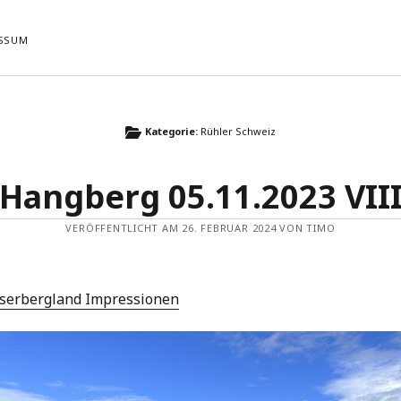
SSUM
ste Beiträge
Neueste Kommentare
Kategorie:
Rühler Schweiz
Es sind keine Kommentare vorhande
Tour 22.04.2026
 05.11.2023 VIII
Hangberg 05.11.2023 VII
 Sandfeld 04.09.2023 VI
 05.11.2023 VII
VERÖFFENTLICHT AM 26. FEBRUAR 2024 VON TIMO
 Sandfeld 04.09.2023 V
serbergland Impressionen
NG