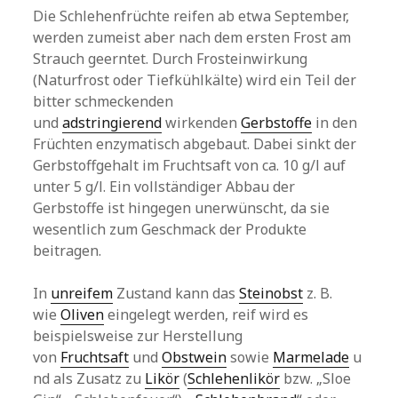
Die Schlehenfrüchte reifen ab etwa September,
werden zumeist aber nach dem ersten Frost am
Strauch geerntet. Durch Frosteinwirkung
(Naturfrost oder Tiefkühlkälte) wird ein Teil der
bitter schmeckenden
und
adstringierend
wirkenden
Gerbstoffe
in den
Früchten enzymatisch abgebaut. Dabei sinkt der
Gerbstoffgehalt im Fruchtsaft von ca. 10 g/l auf
unter 5 g/l. Ein vollständiger Abbau der
Gerbstoffe ist hingegen unerwünscht, da sie
wesentlich zum Geschmack der Produkte
beitragen.
In
unreifem
Zustand kann das
Steinobst
z. B.
wie
Oliven
eingelegt werden, reif wird es
beispielsweise zur Herstellung
von
Fruchtsaft
und
Obstwein
sowie
Marmelade
u
nd als Zusatz zu
Likör
(
Schlehenlikör
bzw. „Sloe