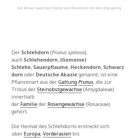
Die Weser zwischen Dölme und Reileifzen mit dem Hangberg
Der
Schlehdorn
(
Prunus spinosa
),
auch
Schlehendorn
,
(Gemeine)
Schlehe
,
Sauerpflaume
,
Heckendorn
,
Schwarz
dorn
oder
Deutsche Akazie
genannt, ist eine
Pflanzenart aus der
Gattung
Prunus
, die zur
Tribus der
Steinobstgewächse
(Amygdaleae)
innerhalb
der
Familie
der
Rosengewächse
(Rosaceae)
gehört.
Die Heimat des Schlehdorns erstreckt sich
über
Europa
,
Vorderasien
bis