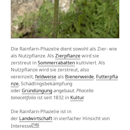
Die Rainfarn-Phazelie dient sowohl als Zier- wie
als Nutzpflanze. Als
Zierpflanze
wird sie
zerstreut in
Sommerrabatten
kultiviert. Als
Nutzpflanze wird sie zerstreut, also
vereinzelt,
feldweise
als
Bienenweide
,
Futterpfla
nze
, Schädlingsbekämpfung
oder
Gründüngung
angebaut.
Phacelia
tanacetifolia
ist seit 1832 in
Kultur
.
Die Rainfarn-Phazelie ist in
der
Landwirtschaft
in vierfacher Hinsicht von
[16]
Interesse
: