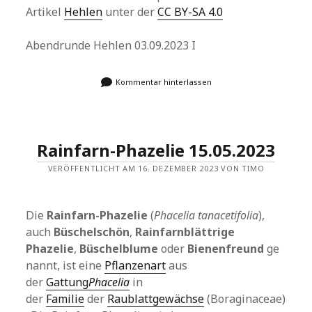
Artikel
Hehlen
unter der
CC BY-SA 4.0
Abendrunde Hehlen 03.09.2023 I
Kommentar hinterlassen
Rainfarn-Phazelie 15.05.2023
VERÖFFENTLICHT AM 16. DEZEMBER 2023 VON TIMO
Die
Rainfarn-Phazelie
(
Phacelia tanacetifolia
),
auch
Büschelschön
,
Rainfarnblättrige
Phazelie
,
Büschelblume
oder
Bienenfreund
ge
nannt, ist eine
Pflanzenart
aus
der
Gattung
Phacelia
in
der
Familie
der
Raublattgewächse
(Boraginaceae)