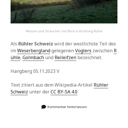
Wiesen und Sträucher mit Blick in Richtung Rühle
Als
Rühler Schweiz
wird der westlichste Teil des
im
Weserbergland
gelegenen
Voglers
zwischen
R
ühle
,
Golmbach
und
Reileifzen
bezeichnet.
Hangberg 05.11.2023 V
Text zitiert aus dem Wikipedia-Artikel
Rühler
Schweiz
unter der
CC BY-SA 4.0
Kommentar hinterlassen