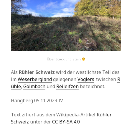
Über Stock und Stein
Als
Rühler Schweiz
wird der westlichste Teil des
im
Weserbergland
gelegenen
Voglers
zwischen
R
ühle
,
Golmbach
und
Reileifzen
bezeichnet.
Hangberg 05.11.2023 IV
Text zitiert aus dem Wikipedia-Artikel
Rühler
Schweiz
unter der
CC BY-SA 4.0