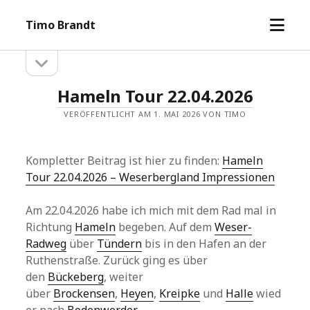
Menü
Timo Brandt
öffne
Seitenleiste
Seitenleiste
öffnen
Timo
Hameln Tour 22.04.2026
Brandt
VERÖFFENTLICHT AM 1. MAI 2026 VON TIMO
Beiträge
Kompletter Beitrag ist hier zu finden:
Hameln
Tour 22.04.2026 – Weserbergland Impressionen
Am 22.04.2026 habe ich mich mit dem Rad mal in
Richtung
Hameln
begeben. Auf dem
Weser-
Radweg
über
Tündern
bis in den Hafen an der
Ruthenstraße. Zurück ging es über
den
Bückeberg
, weiter
über
Brockensen
,
Heyen
,
Kreipke
und
Halle
wied