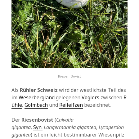
Riesen-Bovist
Als
Rühler Schweiz
wird der westlichste Teil des
im
Weserbergland
gelegenen
Voglers
zwischen
R
ühle
,
Golmbach
und
Reileifzen
bezeichnet.
Der
Riesenbovist
(
Calvatia
gigantea
,
Syn.
Langermannia gigantea
,
Lycoperdon
gigantea
) ist ein leicht bestimmbarer Wiesenpilz