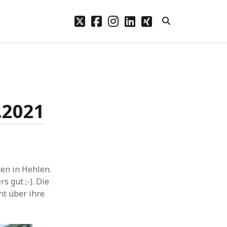
twitter
facebook
instagram
linkedin
xing
Archive
n.
Mai 2026
Februar 2024
.2021
Januar 2024
Dezember 2023
November 2023
Oktober 2023
September 2023
en in Hehlen.
August 2023
 gut ;-). Die
Juli 2023
ht über ihre