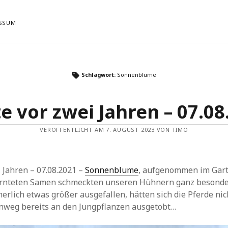
SSUM
ste Beiträge
Neueste Kommentare
Schlagwort:
Sonnenblume
Es sind keine Kommentare vorhande
Tour 22.04.2026
 05.11.2023 VIII
e vor zwei Jahren – 07.08
 Sandfeld 04.09.2023 VI
 05.11.2023 VII
VERÖFFENTLICHT AM 7. AUGUST 2023 VON TIMO
 Sandfeld 04.09.2023 V
 Jahren – 07.08.2021 –
Sonnenblume
, aufgenommen im Gart
ernteten Samen schmeckten unseren Hühnern ganz besonders
herlich etwas größer ausgefallen, hätten sich die Pferde nic
nweg bereits an den Jungpflanzen ausgetobt…
NG