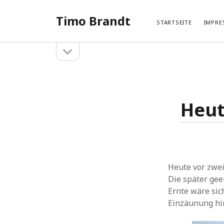
Timo Brandt
STARTSEITE
IMPRE
Seitenleiste
Seitenleiste
öffnen
Suchen
Neue
Suchen
Hameln 
Hangberg
Heut
Hehlen –
Hangberg
Hehlen –
Heute vor zwei
Die später ge
Ernte wäre sic
Einzäunung hi
Kategorien
SHARI