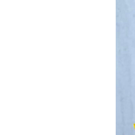
Allgemein
Ausflüge
Bilbo
Hangberg
Hehlen
Heidbrink
Heimat
Heute vor 11 Jahren
Heute vor 2 Jahren
Heute vor einem Jahr
Holzen
Hühnerstall
Insekten
Landwirtschaft
Ottenstein
Pflanzen
Rühler Schweiz
Silberborn
Tiere