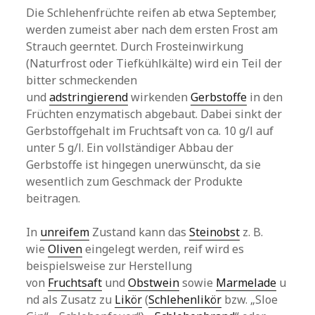
Die Schlehenfrüchte reifen ab etwa September,
werden zumeist aber nach dem ersten Frost am
Strauch geerntet. Durch Frosteinwirkung
(Naturfrost oder Tiefkühlkälte) wird ein Teil der
bitter schmeckenden
und
adstringierend
wirkenden
Gerbstoffe
in den
Früchten enzymatisch abgebaut. Dabei sinkt der
Gerbstoffgehalt im Fruchtsaft von ca. 10 g/l auf
unter 5 g/l. Ein vollständiger Abbau der
Gerbstoffe ist hingegen unerwünscht, da sie
wesentlich zum Geschmack der Produkte
beitragen.
In
unreifem
Zustand kann das
Steinobst
z. B.
wie
Oliven
eingelegt werden, reif wird es
beispielsweise zur Herstellung
von
Fruchtsaft
und
Obstwein
sowie
Marmelade
u
nd als Zusatz zu
Likör
(
Schlehenlikör
bzw. „Sloe