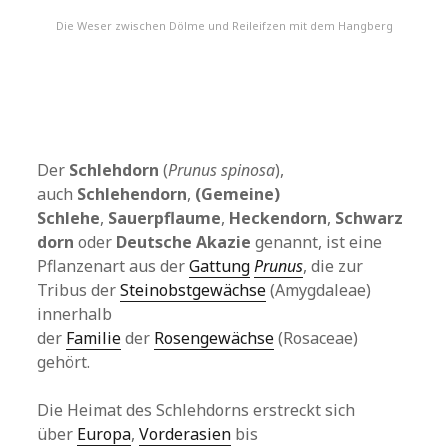
Die Weser zwischen Dölme und Reileifzen mit dem Hangberg
Der
Schlehdorn
(
Prunus spinosa
),
auch
Schlehendorn
,
(Gemeine)
Schlehe
,
Sauerpflaume
,
Heckendorn
,
Schwarz
dorn
oder
Deutsche Akazie
genannt, ist eine
Pflanzenart aus der
Gattung
Prunus
, die zur
Tribus der
Steinobstgewächse
(Amygdaleae)
innerhalb
der
Familie
der
Rosengewächse
(Rosaceae)
gehört.
Die Heimat des Schlehdorns erstreckt sich
über
Europa
,
Vorderasien
bis