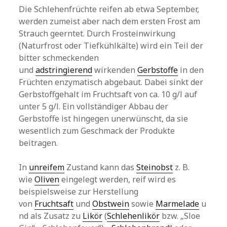
Die Schlehenfrüchte reifen ab etwa September,
werden zumeist aber nach dem ersten Frost am
Strauch geerntet. Durch Frosteinwirkung
(Naturfrost oder Tiefkühlkälte) wird ein Teil der
bitter schmeckenden
und
adstringierend
wirkenden
Gerbstoffe
in den
Früchten enzymatisch abgebaut. Dabei sinkt der
Gerbstoffgehalt im Fruchtsaft von ca. 10 g/l auf
unter 5 g/l. Ein vollständiger Abbau der
Gerbstoffe ist hingegen unerwünscht, da sie
wesentlich zum Geschmack der Produkte
beitragen.
In
unreifem
Zustand kann das
Steinobst
z. B.
wie
Oliven
eingelegt werden, reif wird es
beispielsweise zur Herstellung
von
Fruchtsaft
und
Obstwein
sowie
Marmelade
u
nd als Zusatz zu
Likör
(
Schlehenlikör
bzw. „Sloe