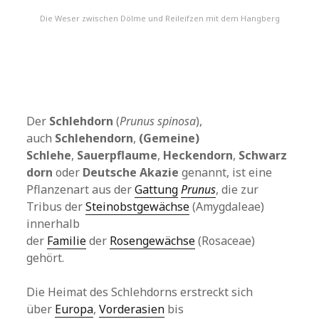
Die Weser zwischen Dölme und Reileifzen mit dem Hangberg
Der
Schlehdorn
(
Prunus spinosa
),
auch
Schlehendorn
,
(Gemeine)
Schlehe
,
Sauerpflaume
,
Heckendorn
,
Schwarz
dorn
oder
Deutsche Akazie
genannt, ist eine
Pflanzenart aus der
Gattung
Prunus
, die zur
Tribus der
Steinobstgewächse
(Amygdaleae)
innerhalb
der
Familie
der
Rosengewächse
(Rosaceae)
gehört.
Die Heimat des Schlehdorns erstreckt sich
über
Europa
,
Vorderasien
bis