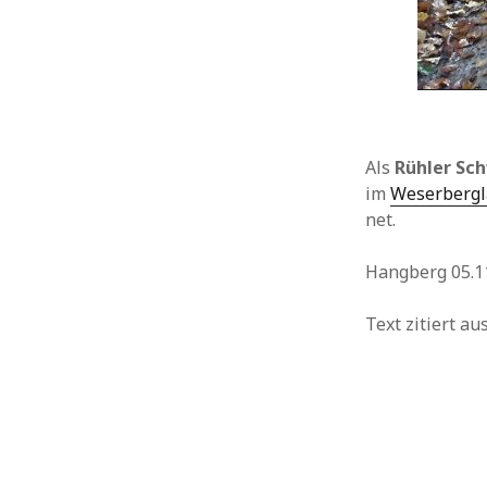
Als
Rühler Sc
im
Weserberg
net.
Hangberg 05.11
Text zitiert a