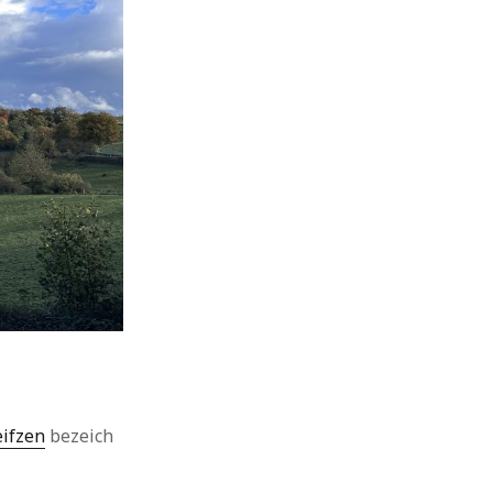
eifzen
bezeich