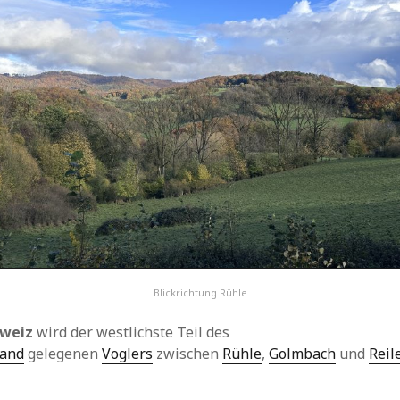
Blickrichtung Rühle
hweiz
wird der westlichste Teil des
land
gelegenen
Voglers
zwischen
Rühle
,
Golmbach
und
Reil