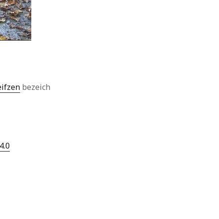
eifzen
bezeich
4.0