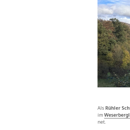
Allgemein
Ausflüge
Bilbo
Hangberg
Hehlen
Heidbrink
Heimat
Heute vor 11 Jahren
Heute vor 2 Jahren
Heute vor einem Jahr
Holzen
Hühnerstall
Insekten
Landwirtschaft
Ottenstein
Als
Rühler Sc
Pflanzen
im
Weserberg
Rühler Schweiz
net.
Silberborn
Tiere