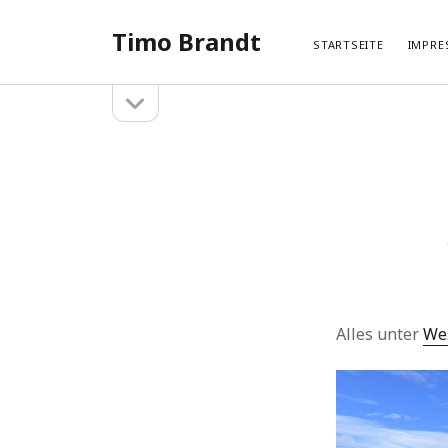
Timo Brandt
STARTSEITE
IMPRE
Seitenleiste
Seitenleiste
öffnen
Suchen
Neue
Suchen
Hameln 
Hangberg
Hehlen –
Hangberg
Hehlen –
Alles unter
We
Kategorien
SHARI