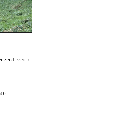
eifzen
bezeich
4.0