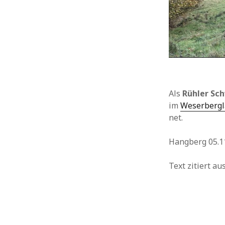
Als
Rühler Sc
im
Weserberg
net.
Hangberg 05.1
Text zitiert a