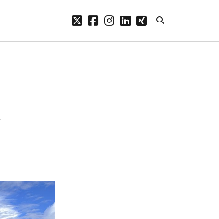
twitter
facebook
instagram
linkedin
xing
Archive
n.
Mai 2026
Februar 2024
I
Januar 2024
Dezember 2023
November 2023
Oktober 2023
September 2023
August 2023
Juli 2023