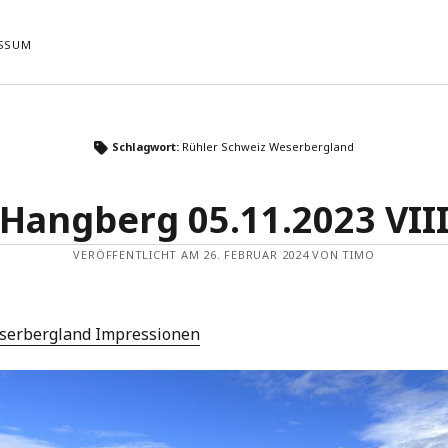
SSUM
ste Beiträge
Neueste Kommentare
Schlagwort:
Rühler Schweiz Weserbergland
Es sind keine Kommentare vorhande
Tour 22.04.2026
 05.11.2023 VIII
Hangberg 05.11.2023 VII
 Sandfeld 04.09.2023 VI
 05.11.2023 VII
VERÖFFENTLICHT AM 26. FEBRUAR 2024 VON TIMO
 Sandfeld 04.09.2023 V
serbergland Impressionen
NG