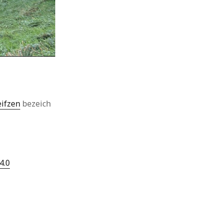
eifzen
bezeich
4.0