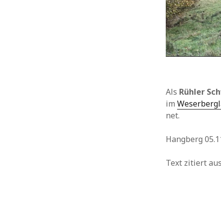
Als
Rühler Sc
im
Weserberg
net.
Hangberg 05.1
Text zitiert a