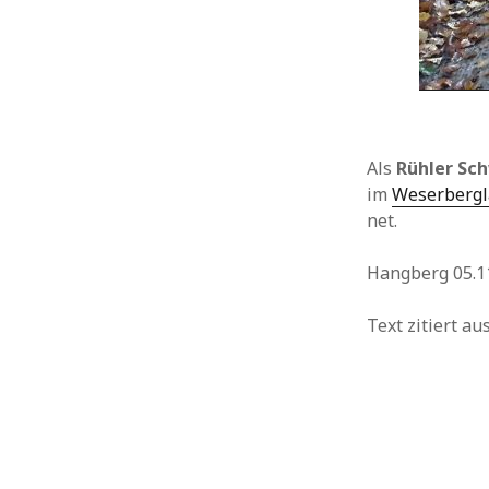
Als
Rühler Sc
im
Weserberg
net.
Hangberg 05.11
Text zitiert a