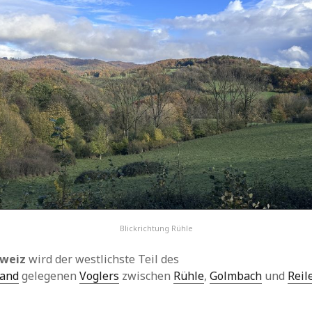
Blickrichtung Rühle
hweiz
wird der westlichste Teil des
land
gelegenen
Voglers
zwischen
Rühle
,
Golmbach
und
Reil