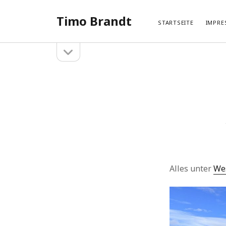
Timo Brandt
STARTSEITE
IMPRE
Seitenleiste
Seitenleiste
öffnen
Suchen
Neue
Suchen
Hameln 
Hangberg
Hehlen –
Hangberg
Hehlen –
Alles unter
We
Kategorien
SHARI