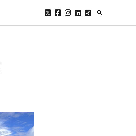
twitter
facebook
instagram
linkedin
xing
Archive
n.
Mai 2026
Februar 2024
I
Januar 2024
Dezember 2023
November 2023
Oktober 2023
September 2023
August 2023
Juli 2023