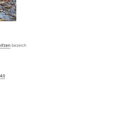
eifzen
bezeich
4.0