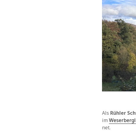
Allgemein
Ausflüge
Bilbo
Hangberg
Hehlen
Heidbrink
Heimat
Heute vor 11 Jahren
Heute vor 2 Jahren
Heute vor einem Jahr
Holzen
Hühnerstall
Insekten
Landwirtschaft
Ottenstein
Als
Rühler Sc
Pflanzen
im
Weserberg
Rühler Schweiz
net.
Silberborn
Tiere