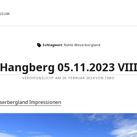
SSUM
ste Beiträge
Neueste Kommentare
Schlagwort:
Rühle Weserbergland
Es sind keine Kommentare vorhande
Tour 22.04.2026
 05.11.2023 VIII
Hangberg 05.11.2023 VII
 Sandfeld 04.09.2023 VI
 05.11.2023 VII
VERÖFFENTLICHT AM 26. FEBRUAR 2024 VON TIMO
 Sandfeld 04.09.2023 V
serbergland Impressionen
NG