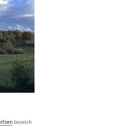
eifzen
bezeich