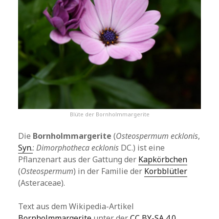
Blüte der Bornholmmargerite
Die
Bornholmmargerite
(
Osteospermum ecklonis
,
Syn.
:
Dimorphotheca ecklonis
DC.) ist eine
Pflanzenart aus der Gattung der
Kapkörbchen
(
Osteospermum
) in der Familie der
Korbblütler
(Asteraceae).
Text aus dem Wikipedia-Artikel
Bornholmmargerite
unter der
CC BY-SA 4.0