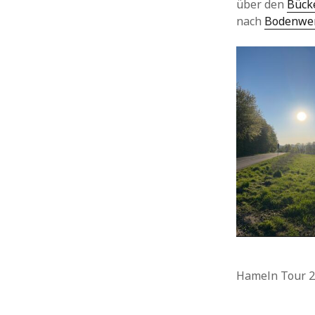
über den
Bück
Allgemein
nach
Bodenwe
Ausflüge
Bilbo
Hangberg
Hehlen
Heidbrink
Heimat
Heute vor 11 Jahren
Heute vor 2 Jahren
Heute vor einem Jahr
Holzen
Hühnerstall
Insekten
Landwirtschaft
Ottenstein
Pflanzen
Hameln Tour 2
Rühler Schweiz
Silberborn
Tiere