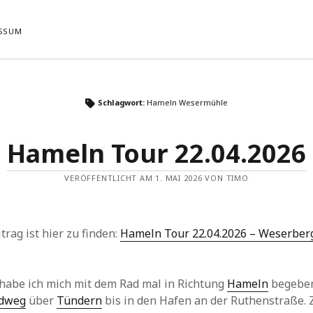
SSUM
ste Beiträge
Neueste Kommentare
Schlagwort:
Hameln Wesermühle
Es sind keine Kommentare vorhande
Tour 22.04.2026
 05.11.2023 VIII
Hameln Tour 22.04.2026
 Sandfeld 04.09.2023 VI
 05.11.2023 VII
VERÖFFENTLICHT AM 1. MAI 2026 VON TIMO
 Sandfeld 04.09.2023 V
trag ist hier zu finden:
Hameln Tour 22.04.2026 – Weserber
habe ich mich mit dem Rad mal in Richtung
Hameln
begeben
dweg
über
Tündern
bis in den Hafen an der Ruthenstraße. 
NG