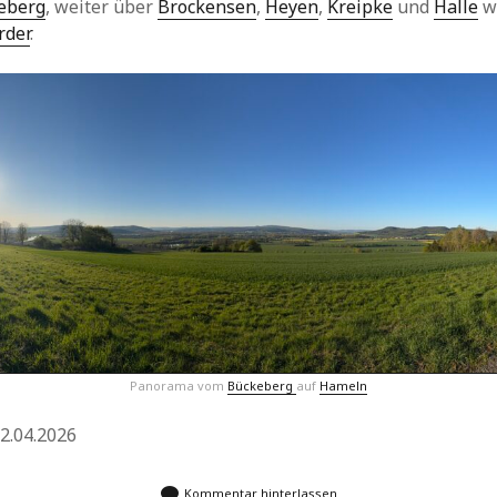
eberg
, weiter über
Brockensen
,
Heyen
,
Kreipke
und
Halle
w
rder
.
Panorama vom
Bückeberg
auf
Hameln
2.04.2026
Kommentar hinterlassen