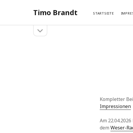
Timo Brandt
STARTSEITE
IMPRE
Seitenleiste
Seitenleiste
öffnen
Suchen
Neue
Suchen
Hameln 
Hangberg
Hehlen –
Hangberg
Hehlen –
Kompletter Bei
Impressionen
Am 22.04.2026 
dem
Weser-Ra
Kategorien
SHARI