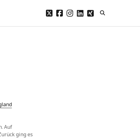
twitter
facebook
instagram
linkedin
xing
Archive
n.
Mai 2026
Februar 2024
Januar 2024
Dezember 2023
November 2023
Oktober 2023
September 2023
gland
August 2023
Juli 2023
. Auf
Zurück ging es