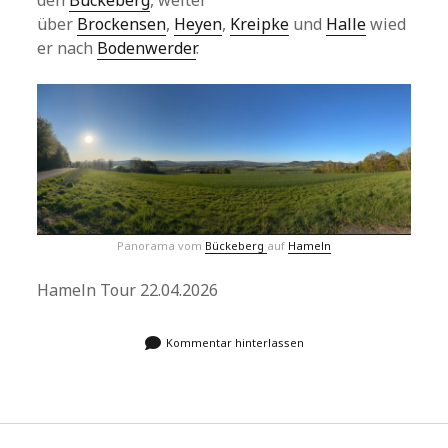
den
Bückeberg
, weiter
über
Brockensen
,
Heyen
,
Kreipke
und
Halle
wied
er nach
Bodenwerder
.
Panorama vom
Bückeberg
auf
Hameln
Hameln Tour 22.04.2026
Kommentar hinterlassen