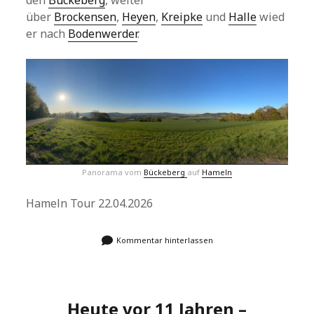
den
Bückeberg
, weiter
über
Brockensen
,
Heyen
,
Kreipke
und
Halle
wied
er nach
Bodenwerder
.
Panorama vom
Bückeberg
auf
Hameln
Hameln Tour 22.04.2026
Kommentar hinterlassen
Heute vor 11 Jahren –