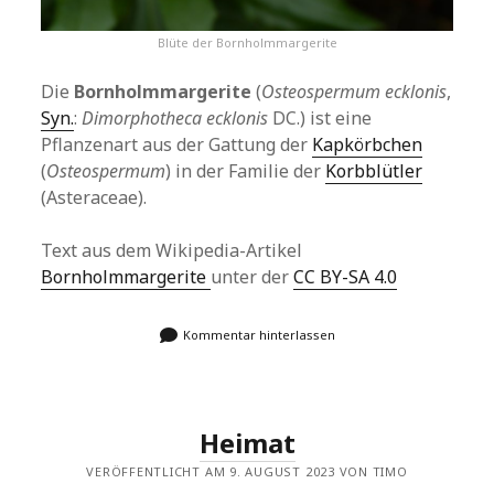
Blüte der Bornholmmargerite
Die
Bornholmmargerite
(
Osteospermum ecklonis
,
Syn.
:
Dimorphotheca ecklonis
DC.) ist eine
Pflanzenart aus der Gattung der
Kapkörbchen
(
Osteospermum
) in der Familie der
Korbblütler
(Asteraceae).
Text aus dem Wikipedia-Artikel
Bornholmmargerite
unter der
CC BY-SA 4.0
Kommentar hinterlassen
Heimat
VERÖFFENTLICHT AM 9. AUGUST 2023 VON TIMO